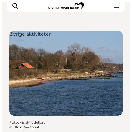
Øvrige aktiviteter
Oplevelser
Mad og drikke
Overnatning
Det Sker
Book oplevelse
Møde og Konference
Foto
:
VisitMiddelfart
©
Ulrik Westphal