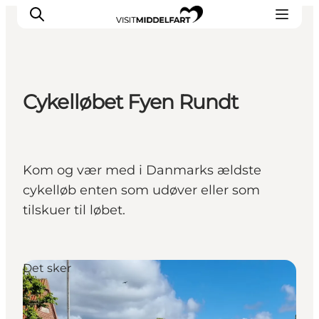
Cykelløbet Fyen Rundt
Oplevelser
Mad og drikke
Overnatning
Kom og vær med i Danmarks ældste
Det Sker
cykelløb enten som udøver eller som
Book oplevelse
tilskuer til løbet.
Møde og Konference
Det sker