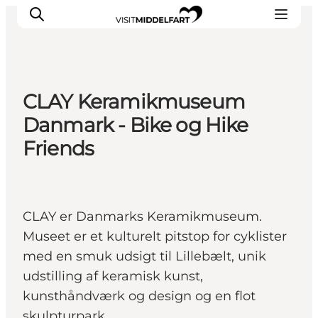
CLAY Keramikmuseum
Oplevelser
Danmark - Bike og Hike
Mad og drikke
Friends
Overnatning
Det Sker
Book oplevelse
CLAY er Danmarks Keramikmuseum.
Møde og Konference
Museet er et kulturelt pitstop for cyklister
med en smuk udsigt til Lillebælt, unik
udstilling af keramisk kunst,
kunsthåndværk og design og en flot
skulpturpark.