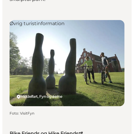
Øvrig turistinformation
Middelfart, Fyn og øerne
Foto
:
VisitFyn
Bike Friends og Hike Friends