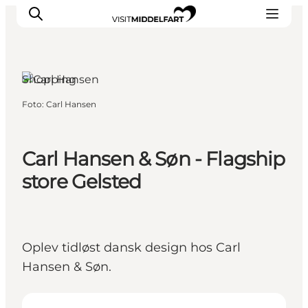
Shopping
Foto
:
Carl Hansen
Oplevelser
Mad og drikke
Overnatning
Carl Hansen & Søn - Flagship
Det Sker
store Gelsted
Book oplevelse
Møde og Konference
Oplev tidløst dansk design hos Carl
Hansen & Søn.