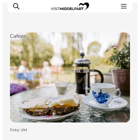
Cafeer
Oplevelser
Mad og drikke
Overnatning
Det Sker
Book oplevelse
Møde og Konference
Foto
:
VM