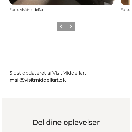
Foto
:
VisitMiddelfart
Foto
:
Forrige
Næste
Sidst opdateret af:
VisitMiddelfart
mail@visitmiddelfart.dk
Del dine oplevelser