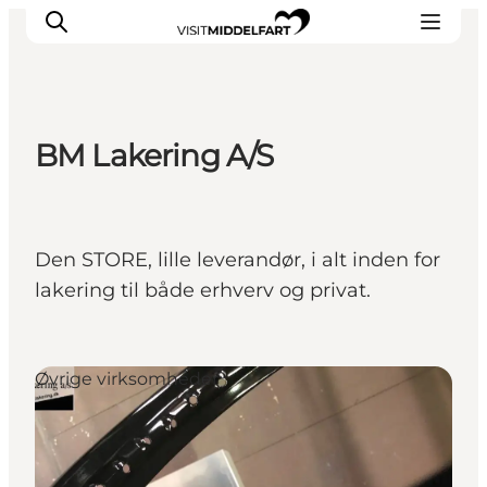
BM Lakering A/S
Oplevelser
Mad og drikke
Overnatning
Den STORE, lille leverandør, i alt inden for
Det Sker
lakering til både erhverv og privat.
Book oplevelse
Møde og Konference
Øvrige virksomheder