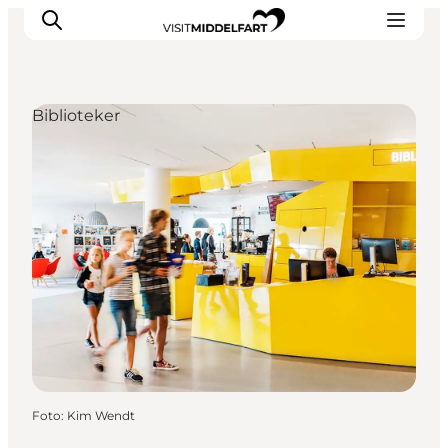
Biblioteker
Oplevelser
Mad og drikke
Overnatning
Det Sker
Book oplevelse
Møde og Konference
Foto
:
Kim Wendt