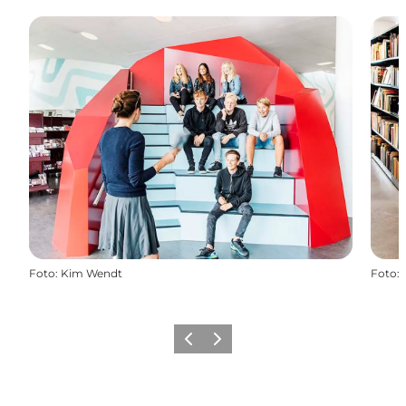
Foto
:
Kim Wendt
Foto
:
Forrige
Næste