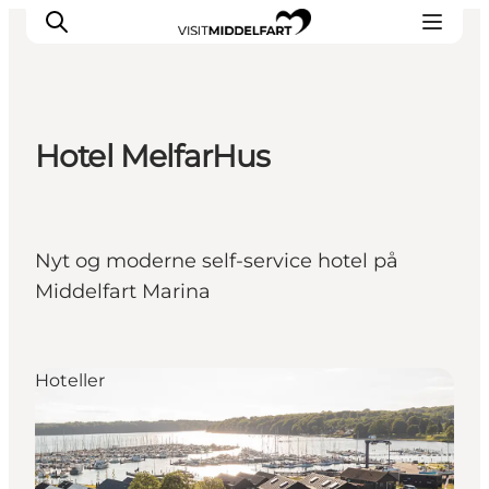
Hotel MelfarHus
Oplevelser
Mad og drikke
Overnatning
Nyt og moderne self-service hotel på
Det Sker
Middelfart Marina
Book oplevelse
Møde og Konference
Hoteller