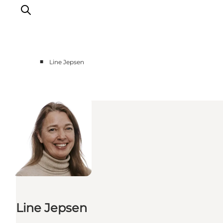
■
Line Jepsen
Oplevelser
Mad og drikke
Overnatning
Det Sker
Book oplevelse
Møde og Konference
Line Jepsen