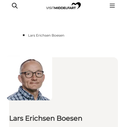
■
Lars Erichsen Boesen
Oplevelser
Mad og drikke
Overnatning
Det Sker
Book oplevelse
Møde og Konference
Lars Erichsen Boesen