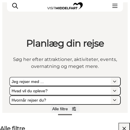
Planlæg din rejse
Oplevelser
Mad og drikke
Søg her efter attraktioner, aktiviteter, events,
Overnatning
overnatning og meget mere.
Det Sker
Book oplevelse
Jeg rejser med ...
Møde og Konference
Hvad vil du opleve?
Hvornår rejser du?
Alle filtre
Jeg rejser med ...
Hvad vil du opleve?
Hvornår rejser du?
Alle filtre