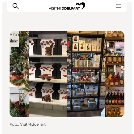
Shopping
Oplevelser
Mad og drikke
Overnatning
Det Sker
Book oplevelse
Møde og Konference
Foto
:
VisitMiddelfart