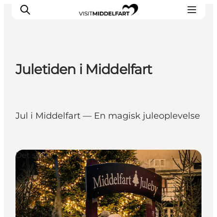
Juletiden i Middelfart
Oplevelser
Mad og drikke
Overnatning
Jul i Middelfart — En magisk juleoplevelse
Det Sker
Book oplevelse
Møde og Konference
Det sker