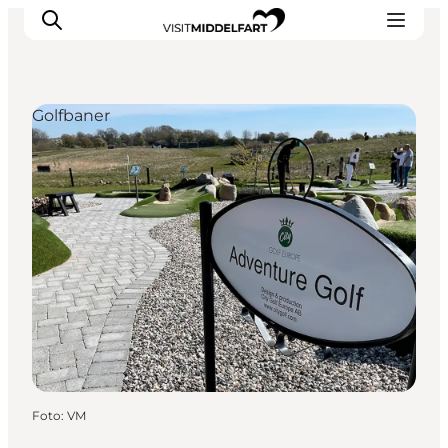
Golfbaner
Oplevelser
Mad og drikke
Overnatning
Det Sker
Book oplevelse
Møde og Konference
Foto
:
VM