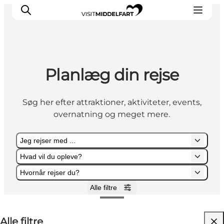
Planlæg din rejse
Oplevelser
Mad og drikke
Søg her efter attraktioner, aktiviteter, events,
Overnatning
overnatning og meget mere.
Det Sker
Book oplevelse
Jeg rejser med ...
Møde og Konference
Hvad vil du opleve?
Hvornår rejser du?
Alle filtre
Jeg rejser med ...
Hvad vil du opleve?
Hvornår rejser du?
Alle filtre