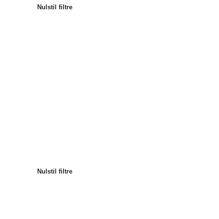
Nulstil filtre
Mest populære
Sortér efter
:
Nulstil filtre
Nulstil filtre
Nulstil filtre