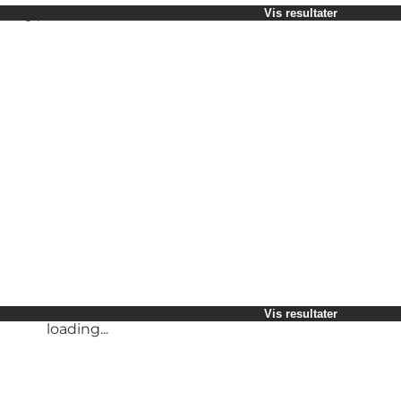
Vælg periode
Vis resultater
Børn
Venner
Min virksomhed
Min partner
loading...
Mig selv
Vis resultater
loading...
Vis resultater
loading...
Vis resultater
loading...