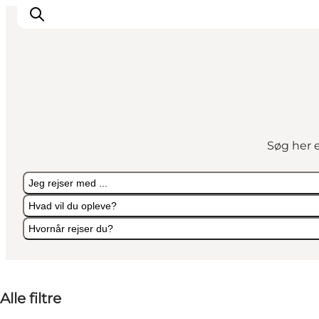
Oplevelser
Mad og drikke
Søg her e
Overnatning
Det Sker
Jeg rejser med ...
Book oplevelse
Hvad vil du opleve?
Møde og Konference
Hvornår rejser du?
Jeg rejser med ...
Hvad vil du opleve?
Hvornår rejser du?
Alle filtre